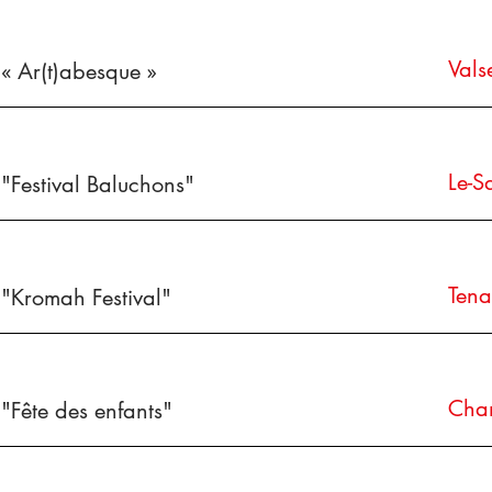
Vals
« Ar(t)abesque »
Le-S
"Festival Baluchons"
Tena
"Kromah Festival"
Cha
"Fête des enfants"