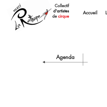
Collectif
d'artistes
Accueil
de
cirque
Agenda