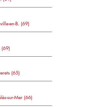
ville-en-B. (69)
 (69)
erets (65)
lès-sur-Mer (66)