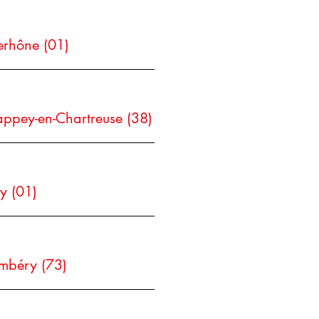
erhône (01)
appey-en-Chartreuse (38)
y (01)
mbéry (73)