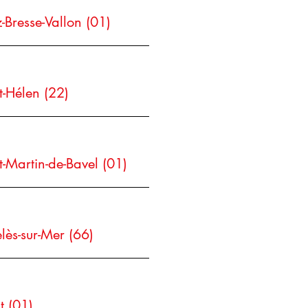
z-Bresse-Vallon (01)
t-Hélen (22)
t-Martin-de-Bavel (01)
lès-sur-Mer (66)
t (01)