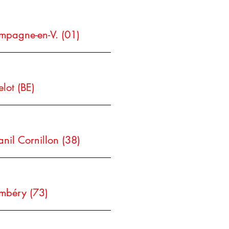
pagne-en-V. (01)
elot (BE)
anil Cornillon (38)
mbéry (73)