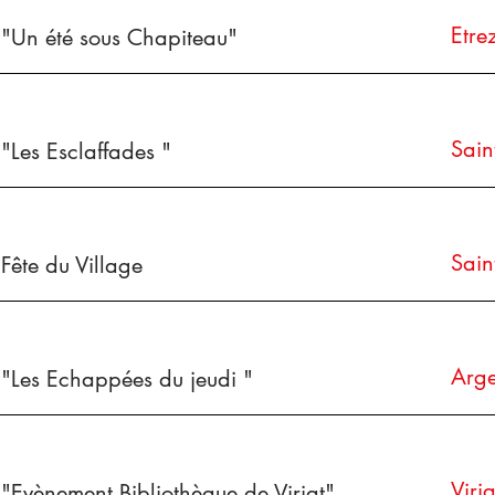
Etre
"Un été sous Chapiteau"
Sain
"Les Esclaffades "
Sain
Fête du Village
Arge
"Les Echappées du jeudi "
Viria
"Evènement Bibliothèque de Viriat"