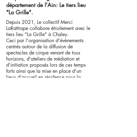
département de l'Ain: Le tiers lieu
"La Grille".
Depuis 2021, Le collectif Merci
LaRattrape collabore étroitement avec le
tiers lieu "La Grille" à Chaley.
Ceci par l'organisation d'évènements
centrés autour de la diffusion de
spectacles de cirque venant de tous
horizons, d'ateliers de médiation et
d'initiation proposés lors de ces temps
forts ainsi que la mise en place d'un
lieux d'accueil en résidence pour la
création artistique.
Pour en savoir plus sur ce lieu pivot pour
le rayonnement des arts du cirque dans
le département de l'Ain
cliquer ici: