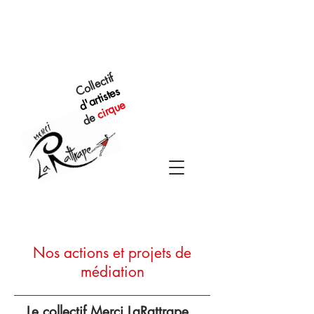
Collectif
d'artistes
cirque
de
Nos actions et projets de
médiation
Le collectif Merci LaRattrape