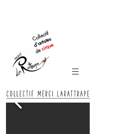
Collectif
d'artistes
cirque
de