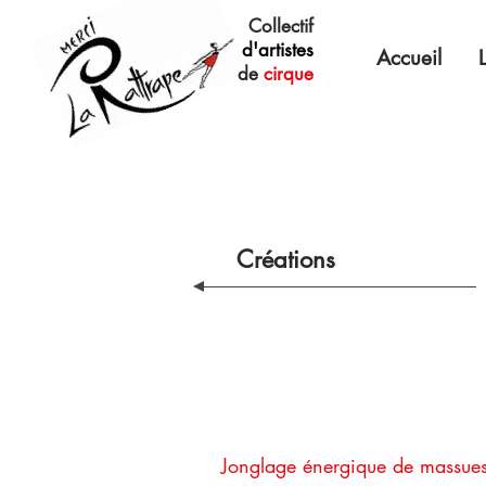
Collectif
d'artistes
Accueil
de
cirque
Créations
Jonglage énergique de massue