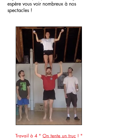
espère vous voir nombreux à nos
spectacles !
Travail à 4
"
On tente un truc
! "