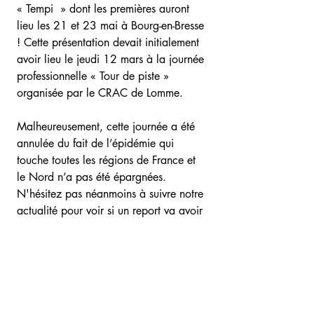
« Tempi » dont les premières auront
lieu les 21 et 23 mai à Bourg-en-Bresse
! Cette présentation devait initialement
avoir lieu le jeudi 12 mars à la journée
professionnelle « Tour de piste »
organisée par le CRAC de Lomme.
Malheureusement, cette journée a été
annulée du fait de l’épidémie qui
touche toutes les régions de France et
le Nord n’a pas été épargnées.
N'hésitez pas néanmoins à suivre notre
actualité pour voir si un report va avoir
lieu !
Et retrouvez les infos du festival Br’ain
de cirque à Bourg-en-Bresse sur leur
page Facebook
!