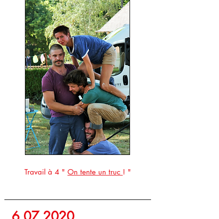
Travail à 4
"
On tente un truc
! "
6.07.2020