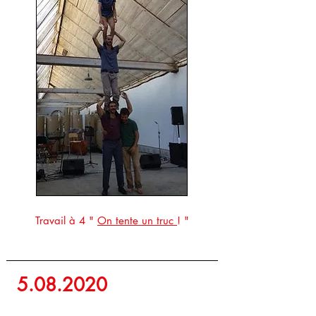
Travail à 4
"
On tente un truc
! "
5.08.2020