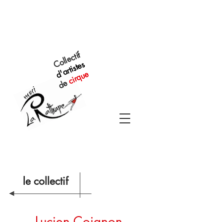
Collectif
d'artistes
cirque
de
le collectif
Lucien Coignon